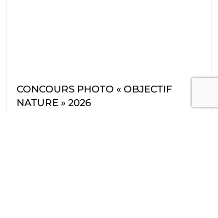
CONCOURS PHOTO « OBJECTIF
NATURE » 2026
La 6ème édition du concours photo « Objectif
Nature », qui propose de mettre en lumière
labiodiversité des établissements scolaires
publics du Grand Est, s’est
Lire plus